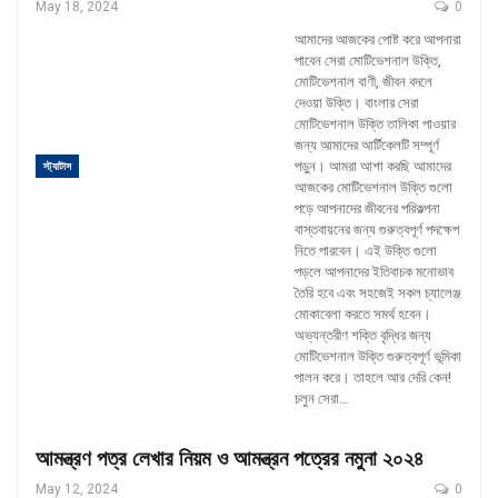
May 18, 2024
0
আমাদের আজকের পোষ্ট করে আপনারা
পাবেন সেরা মোটিভেশনাল উক্তি,
মোটিভেশনাল বাণী, জীবন বদলে
দেওয়া উক্তি। বাংলার সেরা
মোটিভেশনাল উক্তি তালিকা পাওয়ার
জন্য আমাদের আর্টিকেলটি সম্পূর্ণ
পড়ুন।
আমরা আশা করছি আমাদের
স্ট্যাটাস
আজকের মোটিভেশনাল উক্তি গুলো
পড়ে আপনাদের জীবনের পরিকল্পনা
বাস্তবায়নের জন্য গুরুত্বপূর্ণ পদক্ষেপ
নিতে পারবেন। এই উক্তি গুলো
পড়লে আপনাদের ইতিবাচক মনোভাব
তৈরি হবে এবং সহজেই সকল চ্যালেঞ্জ
মোকাবেলা করতে সমর্থ হবেন।
অভ্যন্তরীণ শক্তি বৃদ্ধির জন্য
মোটিভেশনাল উক্তি গুরুত্বপূর্ণ ভূমিকা
পালন করে। তাহলে আর দেরি কেন!
চলুন সেরা
…
আমন্ত্রণ পত্র লেখার নিয়ম ও আমন্ত্রন পত্রের নমুনা ২০২৪
May 12, 2024
0