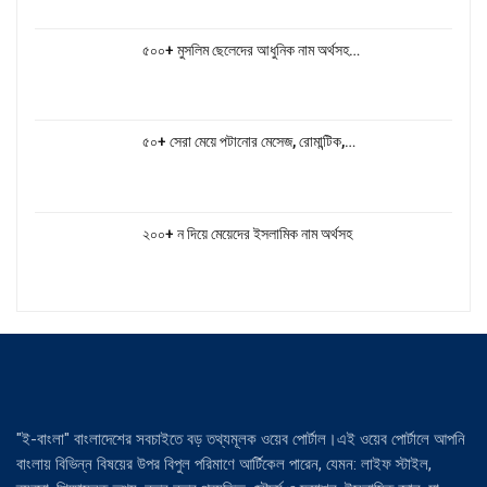
৫০০+ মুসলিম ছেলেদের আধুনিক নাম অর্থসহ…
৫০+ সেরা মেয়ে পটানোর মেসেজ, রোমান্টিক,…
২০০+ ন দিয়ে মেয়েদের ইসলামিক নাম অর্থসহ
"ই-বাংলা" বাংলাদেশের সবচাইতে বড় তথ্যমূলক ওয়েব পোর্টাল।এই ওয়েব পোর্টালে আপনি
বাংলায় বিভিন্ন বিষয়ের উপর বিপুল পরিমাণে আর্টিকেল পারেন, যেমন: লাইফ স্টাইল,