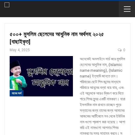
৫০০+ মুসলিম ছেলেদের আধুনিক নাম অর্থসহ ২০২৫
[বাছাইকৃত]
May 4, 2025
0
অনেকেই অনলাইনে সার্চ করে মুসলিম
ছেলেদের আধুনিক নাম, (Islamic
name meaning), (Islamic
name) ইত্যাদি জানতে চান।
পরিবারের ছোট শিশু জন্মের মাধ্যমে
পরিবারে আনন্দের বন্যা বয়ে যায়, এবং
এই আনন্দকে আরও দ্বিগুণ করে দিতে
নামের অর্থ
পারে শিশুর সুন্দর একটি নামকরণ।
যারা
ইসলামিক নাম রাখতে চাচ্ছেন পুত্র
সন্তানের জন্য তাদের জন্য আমাদের
আজকের আর্টিকেলে সব থেকে ইউনিক
নাম গুলো প্রকাশ করা হয়েছে। আশা
করি এই নামগুলো আপনার শিশুর
নামকরণের সময় সাহায্য করবে।
স