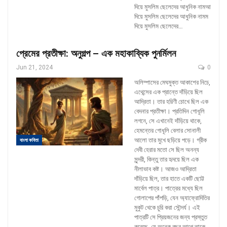
দিয়ে মুসলিম ছেলেদের আধুনিক নামআ
দিয়ে মুসলিম ছেলেদের আধুনিক নামম
দিয়ে মুসলিম ছেলেদের
…
প্রেমের প্রতীক্ষা: অনুগল্প – এক মহাকাব্যিক পুনর্মিলন
Jun 21, 2024
0
অলিম্পাসের মেঘমুক্ত আকাশের নিচে,
এথেন্সের এক প্রান্তে দাঁড়িয়ে ছিল
আদ্রিতা। তার হরিণী চোখে ছিল এক
বেদনার প্রতীক্ষা। প্রতিদিন গোধূলি
লগনে, সে এখানেই দাঁড়িয়ে থাকে,
হেমন্তের গোধূলি বেলার সোনালী
আলো তার মুখে ছড়িয়ে পড়ে। গ্রীক
বাংলা কবিতা
দেবী হেরার মতো সে ছিল অনন্য
সুন্দরী, কিন্তু তার হৃদয়ে ছিল এক
নীলাভাব কষ্ট।
আজও আদ্রিতা
দাঁড়িয়ে ছিল, তার হাতে একটি ছোট্ট
মার্বেল পাত্র। পাত্রের মধ্যে ছিল
গোলাপের পাঁপড়ি, যেন অ্যাফ্রোদিতির
মুকুট থেকে চুরি করা সৌন্দর্য। এই
পাত্রটি সে প্রিয়জনের জন্য প্রস্তুত
করেছে, যে অনেক বছর আগে তাকে