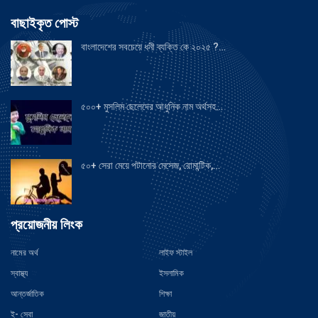
বাছাইকৃত পোস্ট
বাংলাদেশের সবচেয়ে ধনী ব্যক্তি কে ২০২৫ ?…
৫০০+ মুসলিম ছেলেদের আধুনিক নাম অর্থসহ…
৫০+ সেরা মেয়ে পটানোর মেসেজ, রোমান্টিক,…
প্রয়োজনীয় লিংক
নামের অর্থ
লাইফ স্টাইল
স্বাস্থ্য
ইসলামিক
আন্তর্জাতিক
শিক্ষা
ই- সেবা
জাতীয়