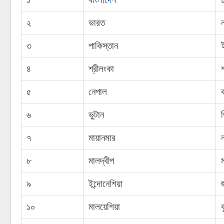
২
ভারত
ন
৩
পাকিস্তান
৪
শ্রীলংকা
৫
নেপাল
ক
৬
ভুটান
থ
৭
মায়ানমার
৮
মালদ্বীপ
৯
ইন্দোনেশিয়া
জ
১০
মালয়েশিয়া
ক