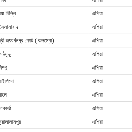
য়া দিল্লি
এশিয়া
ইসলামাবাদ
এশিয়া
শ্রী জয়বর্ধনপুর কোট ( কলম্বো)
এশিয়া
াঠমুন্ডু
এশিয়া
িম্পু
এশিয়া
নাইপিদো
এশিয়া
মালে
এশিয়া
াকার্তা
এশিয়া
ুয়ালালামপুর
এশিয়া