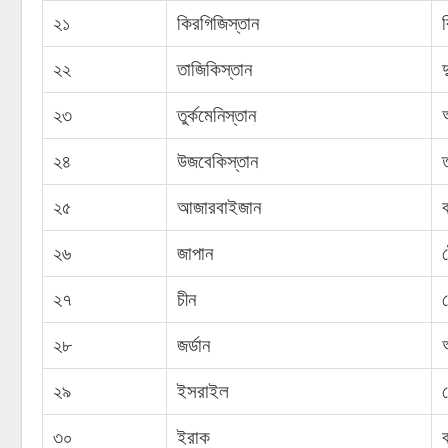
২১
কিরগিজিস্তান
২২
তাজিকিস্তান
২৩
তুর্কমেনিস্তান
২৪
উজবেকিস্তান
ত
২৫
আজারবাইজান
ব
২৬
জাপান
২৭
চীন
২৮
জর্ডান
২৯
ইসরাইল
৩০
ইরাক