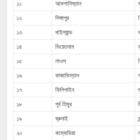
১১
আফগানিস্তান
১২
সিঙ্গাপুর
স
১৩
থাইল্যান্ড
১৪
ভিয়েতনাম
হ
১৫
লাওস
ভ
১৬
কাজাকিস্তান
১৭
ফিলিপাইন
ম
১৮
পূর্ব তিমুর
১৯
ব্রুনাই
ব
২০
কম্বোডিয়া