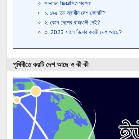
সচরাচর জিজ্ঞাসিত প্রশ্ন:
১. ১৯৫ তম স্বাধীন দেশ কোনটি?
২. কোন দেশের রাজধানী নেই?
৩. 2023 সালে বিশ্বে কয়টি দেশ আছে?
পৃথিবীতে কয়টি দেশ আছে ও কী কী