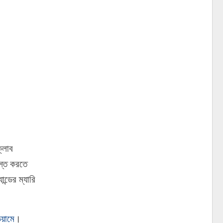
ক্লাব
াস্ত করতে
্ডের ম্যারি
য়ামে
।