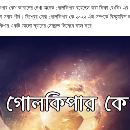
 গোলকিপার কে? আমাদের দেখা অনেক গোলকিপার রয়েছেন যারা ফিফা রেংকিং এর
তা সবার শীর্ষ। বিশ্বের সেরা গোলকিপার কে ২০২২ এটা সম্পর্কে বিস্তারিত
িপার একটি ভালো ম্যাচের মেরুদন্ড হিসেবে কাজ করে।