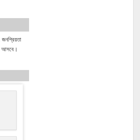
 জনপ্রিয়তা
রে আসবে‌।