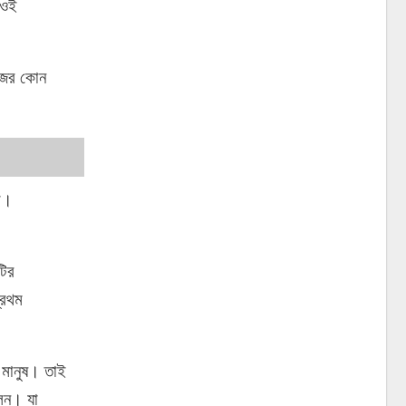
 ওই
িজের কোন
ছে।
টির
্রথম
 মানুষ। তাই
লেন। যা