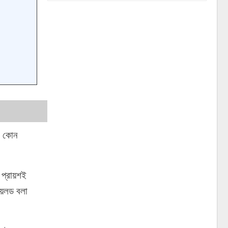
র কোন
প্রায়শই
়েলড বলা