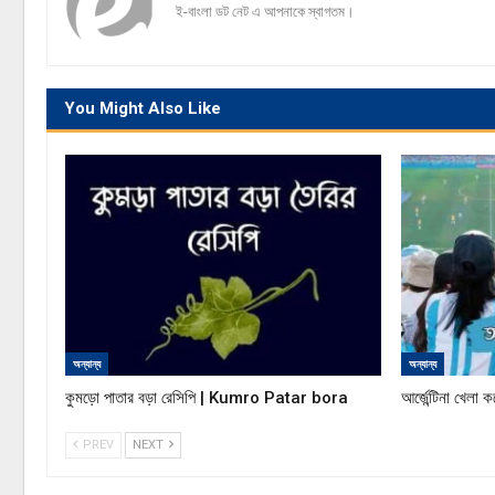
ই-বাংলা ডট নেট এ আপনাকে স্বাগতম।
You Might Also Like
অন্যান্য
অন্যান্য
কুমড়ো পাতার বড়া রেসিপি | Kumro Patar bora
আর্জেন্টিনা খেলা 
PREV
NEXT