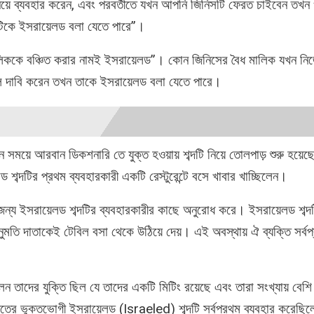
িয়ে ব্যবহার করেন, এবং পরবর্তীতে যখন আপনি জিনিসটি ফেরত চাইবেন তখন
রটিকে ইসরায়েলড বলা যেতে পারে”।
ালিককে বঞ্চিত করার নামই ইসরায়েলড”। কোন জিনিসের বৈধ মালিক যখন ন
লে দাবি করেন তখন তাকে ইসরায়েলড বলা যেতে পারে।
ান সময়ে আরবান ডিকশনারি তে যুক্ত হওয়ায় শব্দটি নিয়ে তোলপাড় শুরু হয়ে
লড শব্দটির প্রথম ব্যবহারকারী একটি রেস্টুরেন্টে বসে খাবার খাচ্ছিলেন।
ন্য ইসরায়েলড শব্দটির ব্যবহারকারীর কাছে অনুরোধ করে। ইসরায়েলড শব্দ
ুমতি দাতাকেই টেবিল বসা থেকে উঠিয়ে দেয়। এই অবস্থায় ঐ ব্যক্তি সর্বপ
 তাদের যুক্তি ছিল যে তাদের একটি মিটিং রয়েছে এবং তারা সংখ্যায় বেশি
ত্রে ভুক্তভোগী ইসরায়েলড (Israeled) শব্দটি সর্বপ্রথম ব্যবহার করেছি