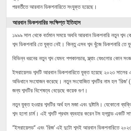
পরবর্তীতে আরবান ডিকশনারিতে সংযুক্ত হয়েছে।
আরবান ডিকশনারির সংক্ষিপ্ত ইতিহাস
১৯৯৯ সাল থেকে বর্তমান সময়ে অবধি আরবান ডিকশনারি নতুন শব্দ ক
শব্দ ডিকশনারি তে যুক্ত নেই। কিন্তু এসব শব্দ খুঁজে ডিকশনারি ত
বিভিন্ন ধরনের নতুন শব্দ যেমন: পপকালচার, স্ল্যাং যেগুলোর কোন স
ইসরায়েলড শব্দটি আরবান ডিকশনারিতে যুক্ত হয়েছে ২০২৩ সালের
অভিধানে সংযোজন করেছে। নতুন সংযোজিত শব্দটির নাম হল ‘রিজ’ (RI
জন্য শব্দটির বিশেষত্ব বেড়েছে কয়েক গুণ।
নতুন যুক্ত হওয়ার শব্দটির অর্থ হল মজা এবং দুষ্টামি। যেকোনো ব্যক
শব্দ হলো চার্ম। এই শব্দটি প্রথম ব্যবহার করেন টম হল্যান্ড একটি স
“ইসরায়েলড” এবং ‘রিজ’ এই দুটো শব্দই আরবান ডিকশনারিতে ২০২